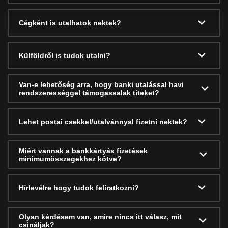
Cégként is utalhatok nektek?
Külföldről is tudok utalni?
Van-e lehetőség arra, hogy banki utalással havi
rendszerességgel támogassalak titeket?
Lehet postai csekkel/utalvánnyal fizetni nektek?
Miért vannak a bankkártyás fizetések
minimumösszegekhez kötve?
Hírlevélre hogy tudok feliratkozni?
Olyan kérdésem van, amire nincs itt válasz, mit
csináljak?