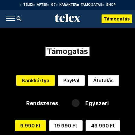
TELEX
AFTER
G7
KARAKTER
TÁMOGATÁS
SHOP
Támogatás
Támogatás
Bankkártya
PayPal
Átutalás
Rendszeres
Egyszeri
9 990 Ft
19 990 Ft
49 990 Ft