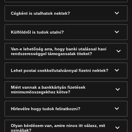
Cégként is utalhatok nektek?
Külföldről is tudok utalni?
Van-e lehetőség arra, hogy banki utalással havi
rendszerességgel támogassalak titeket?
Lehet postai csekkel/utalvánnyal fizetni nektek?
Miért vannak a bankkártyás fizetések
minimumösszegekhez kötve?
Hírlevélre hogy tudok feliratkozni?
Olyan kérdésem van, amire nincs itt válasz, mit
csináljak?