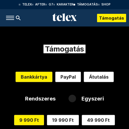
TELEX
AFTER
G7
KARAKTER
TÁMOGATÁS
SHOP
Támogatás
Támogatás
Bankkártya
PayPal
Átutalás
Rendszeres
Egyszeri
9 990 Ft
19 990 Ft
49 990 Ft