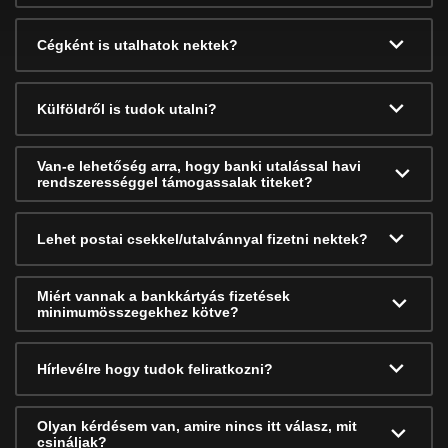
Cégként is utalhatok nektek?
Külföldről is tudok utalni?
Van-e lehetőség arra, hogy banki utalással havi
rendszerességgel támogassalak titeket?
Lehet postai csekkel/utalvánnyal fizetni nektek?
Miért vannak a bankkártyás fizetések
minimumösszegekhez kötve?
Hírlevélre hogy tudok feliratkozni?
Olyan kérdésem van, amire nincs itt válasz, mit
csináljak?