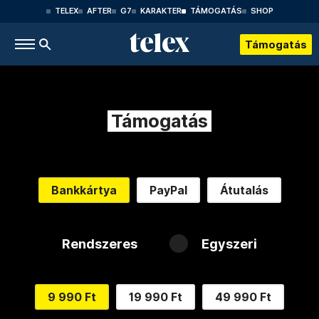
TELEX
AFTER
G7
KARAKTER
TÁMOGATÁS
SHOP
Támogatás
Támogatás
Bankkártya
PayPal
Átutalás
Rendszeres
Egyszeri
9 990 Ft
19 990 Ft
49 990 Ft