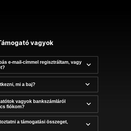
Támogató vagyok
ibás e-mail-címmel regisztráltam, vagy
et?
kezni, mi a baj?
atótok vagyok bankszámláról
incs fiókom?
oztatni a támogatási összeget,