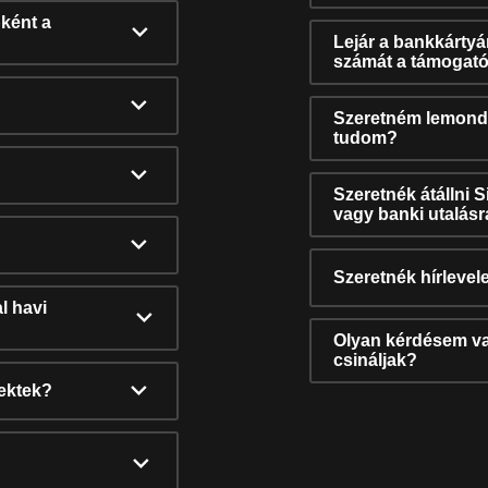
ként a
Lejár a bankkárty
számát a támogató
Szeretném lemonda
tudom?
Szeretnék átállni 
vagy banki utalás
Szeretnék hírlevele
l havi
Olyan kérdésem van
csináljak?
nektek?