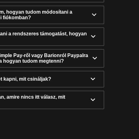
ám, hogyan tudom módosítani a
i fiókomban?
ni a rendszeres támogatást, hogyan
Simple Pay-ről vagy Barionról Paypalra
ra hogyan tudom megtenni?
t kapni, mit csináljak?
, amire nincs itt válasz, mit