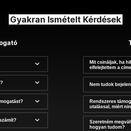
Gyakran Ismételt Kérdések
ogató
Mit csináljak, ha h
elfelejtettem a cím
k?
Nem tudok bejelent
támogatást?
Rendszeres támog
utalással, miért n
számít?
Szeretném megvált
hogyan tudom?