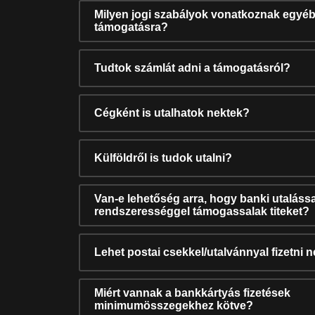
Milyen jogi szabályok vonatkoznak egyéb
támogatásra?
Tudtok számlát adni a támogatásról?
Cégként is utalhatok nektek?
Külföldről is tudok utalni?
Van-e lehetőség arra, hogy banki utalássa
rendszerességgel támogassalak titeket?
Lehet postai csekkel/utalvánnyal fizetni 
Miért vannak a bankkártyás fizetések
minimumösszegekhez kötve?