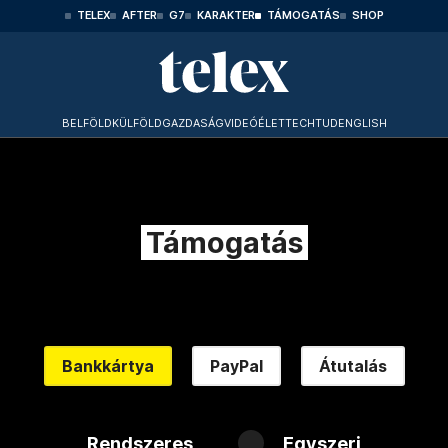
TELEX
AFTER
G7
KARAKTER
TÁMOGATÁS
SHOP
BELFÖLD
KÜLFÖLD
GAZDASÁG
VIDEÓ
ÉLET
TECHTUD
ENGLISH
Támogatás
Bankkártya
PayPal
Átutalás
Rendszeres
Egyszeri