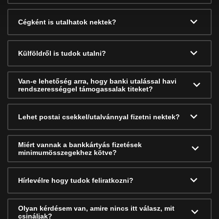
Cégként is utalhatok nektek?
Külföldről is tudok utalni?
Van-e lehetőség arra, hogy banki utalással havi
rendszerességgel támogassalak titeket?
Lehet postai csekkel/utalvánnyal fizetni nektek?
Miért vannak a bankkártyás fizetések
minimumösszegekhez kötve?
Hírlevélre hogy tudok feliratkozni?
Olyan kérdésem van, amire nincs itt válasz, mit
csináljak?