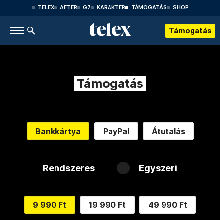
TELEX
AFTER
G7
KARAKTER
TÁMOGATÁS
SHOP
Támogatás
Támogatás
Bankkártya
PayPal
Átutalás
Rendszeres
Egyszeri
9 990 Ft
19 990 Ft
49 990 Ft