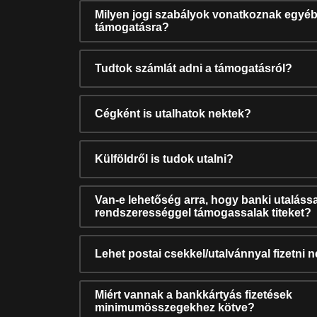
Milyen jogi szabályok vonatkoznak egyéb
támogatásra?
Tudtok számlát adni a támogatásról?
Cégként is utalhatok nektek?
Külföldről is tudok utalni?
Van-e lehetőség arra, hogy banki utalássa
rendszerességgel támogassalak titeket?
Lehet postai csekkel/utalvánnyal fizetni 
Miért vannak a bankkártyás fizetések
minimumösszegekhez kötve?