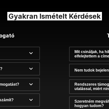
Gyakran Ismételt Kérdések
ogató
Mit csináljak, ha h
elfelejtettem a cím
k?
Nem tudok bejelent
támogatást?
Rendszeres támog
utalással, miért n
számít?
Szeretném megvált
hogyan tudom?