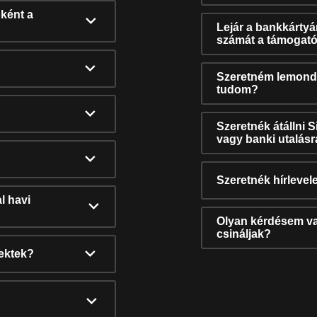
ként a
Lejár a bankkárty
számát a támogató
Szeretném lemonda
tudom?
Szeretnék átállni 
vagy banki utalás
Szeretnék hírlevele
l havi
Olyan kérdésem van
csináljak?
nektek?