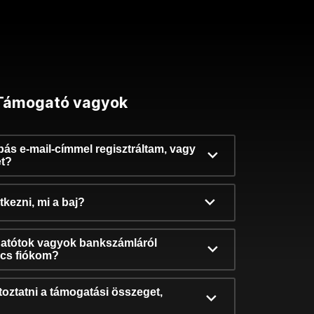
Támogató vagyok
ibás e-mail-címmel regisztráltam, vagy
et?
kezni, mi a baj?
atótok vagyok bankszámláról
incs fiókom?
oztatni a támogatási összeget,