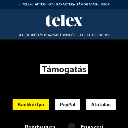
TELEX
AFTER
G7
KARAKTER
TÁMOGATÁS
SHOP
BELFÖLD
KÜLFÖLD
GAZDASÁG
VIDEÓ
ÉLET
TECHTUD
ENGLISH
Támogatás
Bankkártya
PayPal
Átutalás
Rendszeres
Egyszeri