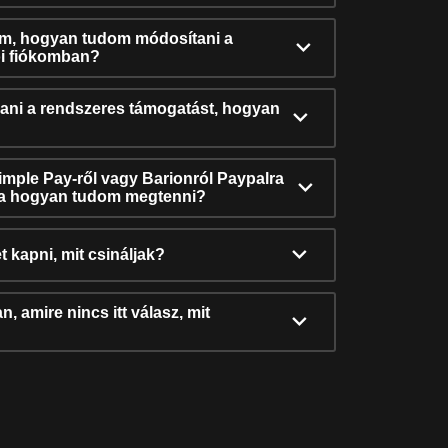
ám, hogyan tudom módosítani a
i fiókomban?
ni a rendszeres támogatást, hogyan
Simple Pay-ről vagy Barionról Paypalra
ra hogyan tudom megtenni?
t kapni, mit csináljak?
, amire nincs itt válasz, mit