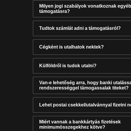
Milyen jogi szabályok vonatkoznak egyéb
támogatásra?
Tudtok számlát adni a támogatásról?
Cégként is utalhatok nektek?
Külföldről is tudok utalni?
Van-e lehetőség arra, hogy banki utalássa
rendszerességgel támogassalak titeket?
Lehet postai csekkel/utalvánnyal fizetni 
Miért vannak a bankkártyás fizetések
minimumösszegekhez kötve?