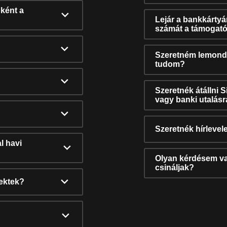
ként a
Lejár a bankkárty
számát a támogató
Szeretném lemonda
tudom?
Szeretnék átállni 
vagy banki utalás
Szeretnék hírlevele
l havi
Olyan kérdésem van
csináljak?
nektek?