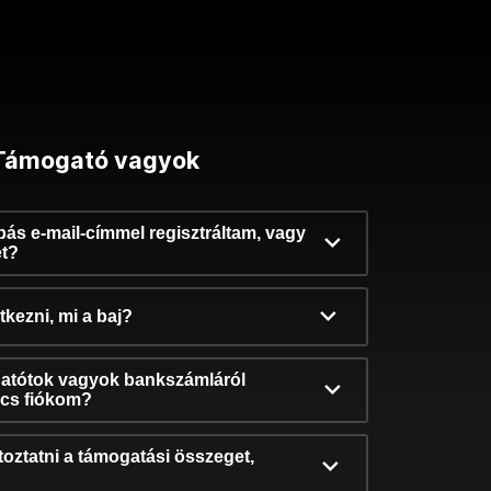
Támogató vagyok
ibás e-mail-címmel regisztráltam, vagy
et?
kezni, mi a baj?
atótok vagyok bankszámláról
incs fiókom?
oztatni a támogatási összeget,