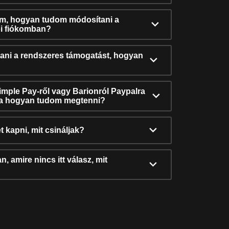
ám, hogyan tudom módosítani a
i fiókomban?
ni a rendszeres támogatást, hogyan
Simple Pay-ről vagy Barionról Paypalra
ra hogyan tudom megtenni?
t kapni, mit csináljak?
, amire nincs itt válasz, mit