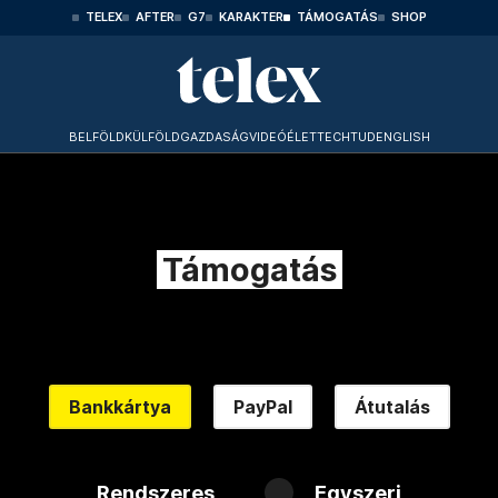
TELEX
AFTER
G7
KARAKTER
TÁMOGATÁS
SHOP
BELFÖLD
KÜLFÖLD
GAZDASÁG
VIDEÓ
ÉLET
TECHTUD
ENGLISH
Támogatás
Bankkártya
PayPal
Átutalás
Rendszeres
Egyszeri