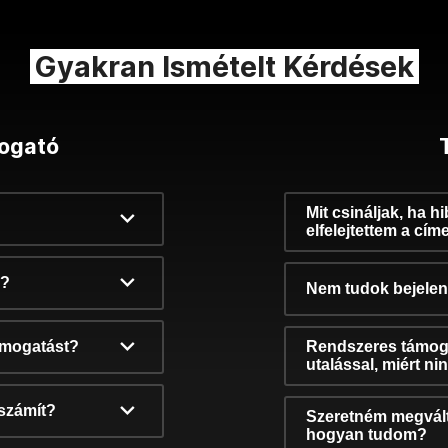
Gyakran Ismételt Kérdések
ogató
Mit csináljak, ha h
elfelejtettem a cím
k?
Nem tudok bejelent
támogatást?
Rendszeres támog
utalással, miért n
számít?
Szeretném megvált
hogyan tudom?