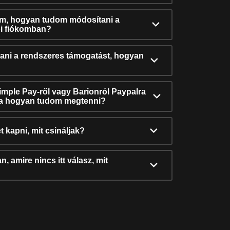
ám, hogyan tudom módosítani a
i fiókomban?
ni a rendszeres támogatást, hogyan
Simple Pay-ről vagy Barionról Paypalra
ra hogyan tudom megtenni?
t kapni, mit csináljak?
, amire nincs itt válasz, mit