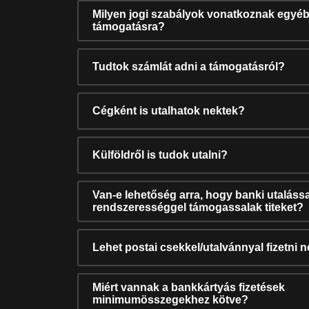
Milyen jogi szabályok vonatkoznak egyéb
támogatásra?
Tudtok számlát adni a támogatásról?
Cégként is utalhatok nektek?
Külföldről is tudok utalni?
Van-e lehetőség arra, hogy banki utalássa
rendszerességgel támogassalak titeket?
Lehet postai csekkel/utalvánnyal fizetni 
Miért vannak a bankkártyás fizetések
minimumösszegekhez kötve?