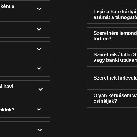
ként a
Lejár a bankkárty
számát a támogató
Szeretném lemonda
tudom?
Szeretnék átállni 
vagy banki utalás
Szeretnék hírlevele
l havi
Olyan kérdésem van
csináljak?
nektek?