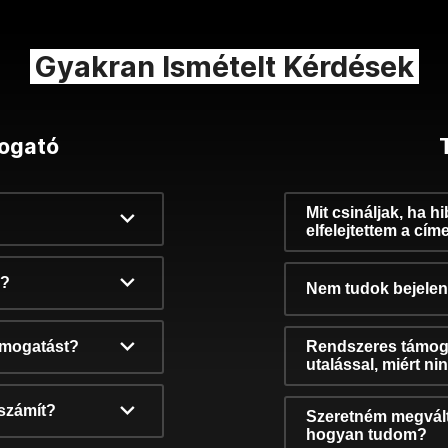
Gyakran Ismételt Kérdések
ogató
Mit csináljak, ha h
elfelejtettem a cím
k?
Nem tudok bejelent
támogatást?
Rendszeres támog
utalással, miért n
számít?
Szeretném megvált
hogyan tudom?