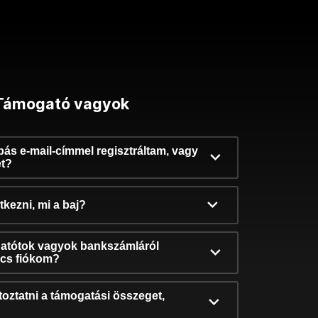
Támogató vagyok
ibás e-mail-címmel regisztráltam, vagy
et?
kezni, mi a baj?
atótok vagyok bankszámláról
incs fiókom?
oztatni a támogatási összeget,