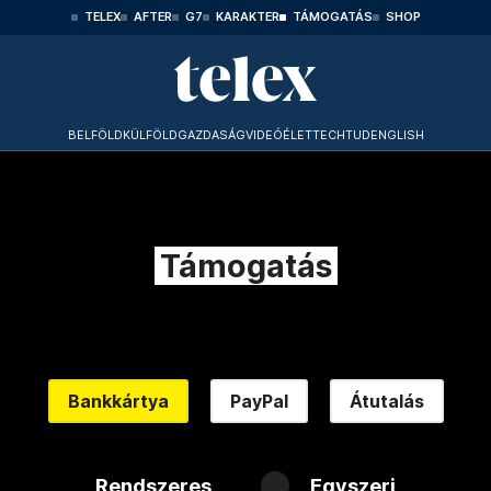
TELEX
AFTER
G7
KARAKTER
TÁMOGATÁS
SHOP
BELFÖLD
KÜLFÖLD
GAZDASÁG
VIDEÓ
ÉLET
TECHTUD
ENGLISH
Támogatás
Bankkártya
PayPal
Átutalás
Rendszeres
Egyszeri