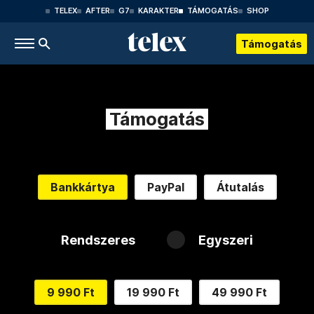
TELEX
AFTER
G7
KARAKTER
TÁMOGATÁS
SHOP
Támogatás
Támogatás
Bankkártya
PayPal
Átutalás
Rendszeres
Egyszeri
9 990 Ft
19 990 Ft
49 990 Ft