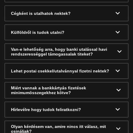
Cégként is utalhatok nektek?
Külföldről is tudok utalni?
Van-e lehetőség arra, hogy banki utalással havi
rendszerességgel támogassalak titeket?
Lehet postai csekkel/utalvánnyal fizetni nektek?
Miért vannak a bankkártyás fizetések
minimumösszegekhez kötve?
Hírlevélre hogy tudok feliratkozni?
Olyan kérdésem van, amire nincs itt válasz, mit
csináljak?