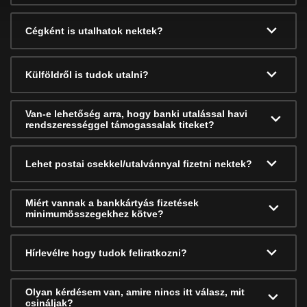
Cégként is utalhatok nektek?
Külföldről is tudok utalni?
Van-e lehetőség arra, hogy banki utalással havi
rendszerességgel támogassalak titeket?
Lehet postai csekkel/utalvánnyal fizetni nektek?
Miért vannak a bankkártyás fizetések
minimumösszegekhez kötve?
Hírlevélre hogy tudok feliratkozni?
Olyan kérdésem van, amire nincs itt válasz, mit
csináljak?