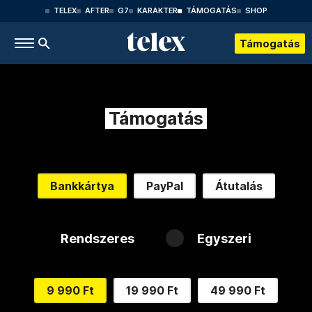
TELEX
AFTER
G7
KARAKTER
TÁMOGATÁS
SHOP
Támogatás
Támogatás
Bankkártya
PayPal
Átutalás
Rendszeres
Egyszeri
9 990 Ft
19 990 Ft
49 990 Ft