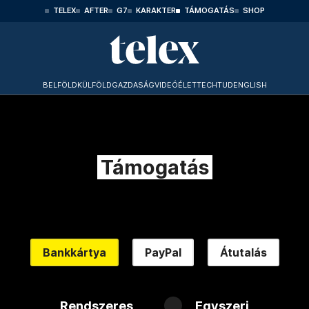
TELEX
AFTER
G7
KARAKTER
TÁMOGATÁS
SHOP
BELFÖLD
KÜLFÖLD
GAZDASÁG
VIDEÓ
ÉLET
TECHTUD
ENGLISH
Támogatás
Bankkártya
PayPal
Átutalás
Rendszeres
Egyszeri