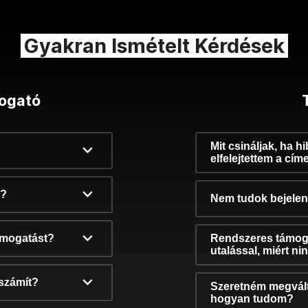
Gyakran Ismételt Kérdések
ogató
Mit csináljak, ha h
elfelejtettem a cím
k?
Nem tudok bejelent
támogatást?
Rendszeres támog
utalással, miért n
számít?
Szeretném megvált
hogyan tudom?