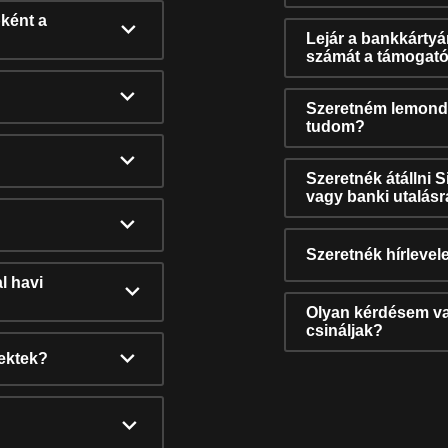
ként a
Lejár a bankkárty
számát a támogató
Szeretném lemonda
tudom?
Szeretnék átállni 
vagy banki utalás
Szeretnék hírlevele
l havi
Olyan kérdésem van
csináljak?
nektek?