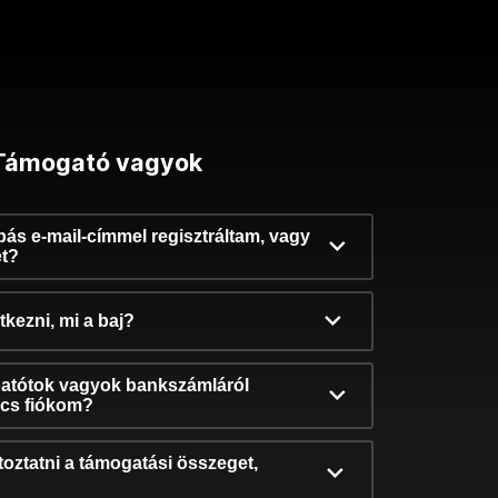
Támogató vagyok
ibás e-mail-címmel regisztráltam, vagy
et?
kezni, mi a baj?
atótok vagyok bankszámláról
incs fiókom?
oztatni a támogatási összeget,