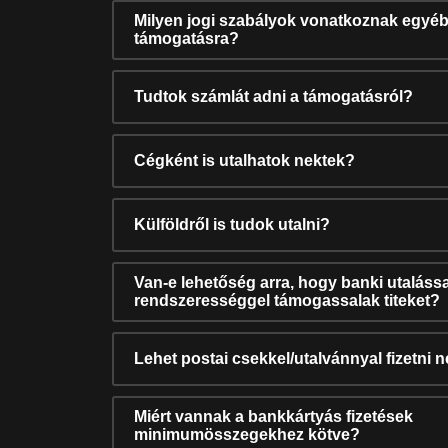
Milyen jogi szabályok vonatkoznak egyéb
támogatásra?
Tudtok számlát adni a támogatásról?
Cégként is utalhatok nektek?
Külföldről is tudok utalni?
Van-e lehetőség arra, hogy banki utalássa
rendszerességgel támogassalak titeket?
Lehet postai csekkel/utalvánnyal fizetni 
Miért vannak a bankkártyás fizetések
minimumösszegekhez kötve?