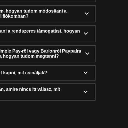
ám, hogyan tudom módosítani a
i fiókomban?
ni a rendszeres támogatást, hogyan
Simple Pay-ről vagy Barionról Paypalra
ra hogyan tudom megtenni?
t kapni, mit csináljak?
, amire nincs itt válasz, mit