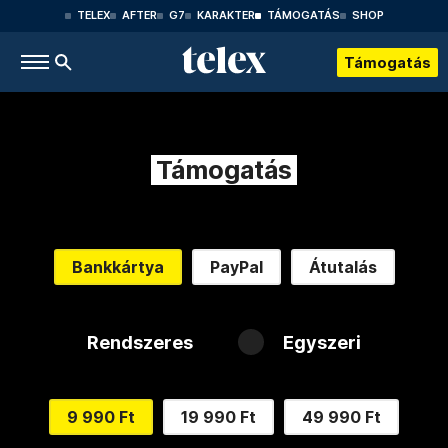
TELEX
AFTER
G7
KARAKTER
TÁMOGATÁS
SHOP
Támogatás
Támogatás
Bankkártya
PayPal
Átutalás
Rendszeres
Egyszeri
9 990 Ft
19 990 Ft
49 990 Ft