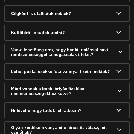
Cégként is utalhatok nektek?
Külföldről is tudok utalni?
Van-e lehetőség arra, hogy banki utalással havi
rendszerességgel támogassalak titeket?
Lehet postai csekkel/utalvánnyal fizetni nektek?
Miért vannak a bankkártyás fizetések
minimumösszegekhez kötve?
Hírlevélre hogy tudok feliratkozni?
Olyan kérdésem van, amire nincs itt válasz, mit
csináljak?