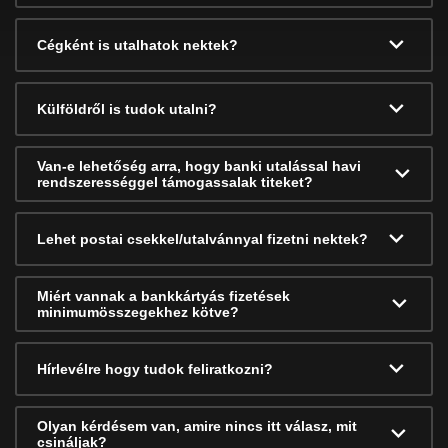
Cégként is utalhatok nektek?
Külföldről is tudok utalni?
Van-e lehetőség arra, hogy banki utalással havi
rendszerességgel támogassalak titeket?
Lehet postai csekkel/utalvánnyal fizetni nektek?
Miért vannak a bankkártyás fizetések
minimumösszegekhez kötve?
Hírlevélre hogy tudok feliratkozni?
Olyan kérdésem van, amire nincs itt válasz, mit
csináljak?