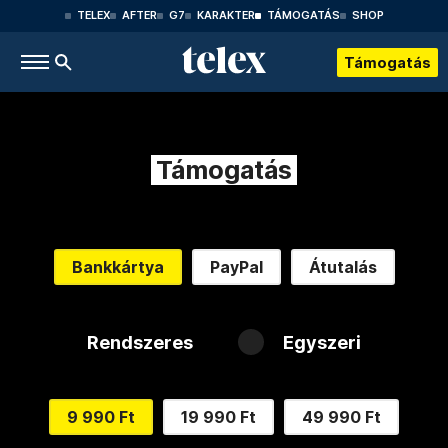
TELEX
AFTER
G7
KARAKTER
TÁMOGATÁS
SHOP
Támogatás
Támogatás
Bankkártya
PayPal
Átutalás
Rendszeres
Egyszeri
9 990 Ft
19 990 Ft
49 990 Ft