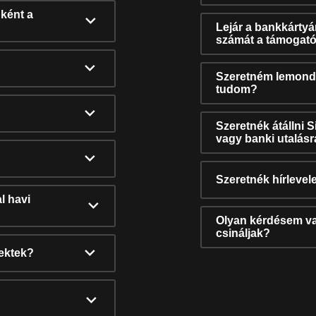
ként a
Lejár a bankkárty
számát a támogató
Szeretném lemonda
tudom?
Szeretnék átállni 
vagy banki utalás
Szeretnék hírlevele
l havi
Olyan kérdésem van
csináljak?
nektek?