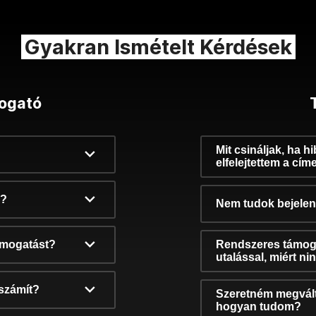
Gyakran Ismételt Kérdések
ogató
Mit csináljak, ha h
elfelejtettem a cím
k?
Nem tudok bejelent
támogatást?
Rendszeres támog
utalással, miért n
számít?
Szeretném megvált
hogyan tudom?