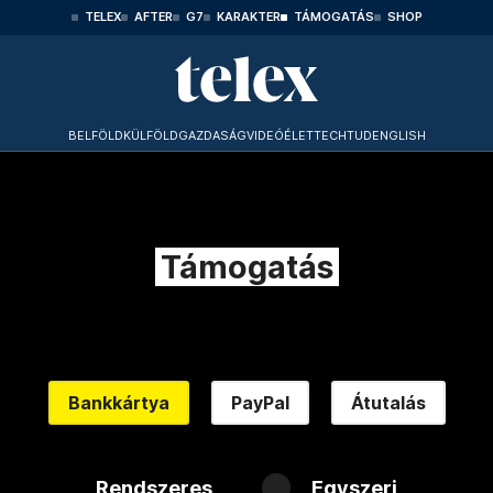
TELEX
AFTER
G7
KARAKTER
TÁMOGATÁS
SHOP
BELFÖLD
KÜLFÖLD
GAZDASÁG
VIDEÓ
ÉLET
TECHTUD
ENGLISH
Támogatás
Bankkártya
PayPal
Átutalás
Rendszeres
Egyszeri