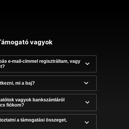
Támogató vagyok
ibás e-mail-címmel regisztráltam, vagy
et?
kezni, mi a baj?
atótok vagyok bankszámláról
incs fiókom?
oztatni a támogatási összeget,