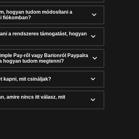
ám, hogyan tudom módosítani a
i fiókomban?
ni a rendszeres támogatást, hogyan
Simple Pay-ről vagy Barionról Paypalra
ra hogyan tudom megtenni?
t kapni, mit csináljak?
, amire nincs itt válasz, mit