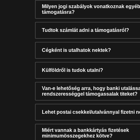
Milyen jogi szabályok vonatkoznak egyéb
támogatásra?
Tudtok számlát adni a támogatásról?
Cégként is utalhatok nektek?
Külföldről is tudok utalni?
Van-e lehetőség arra, hogy banki utalássa
rendszerességgel támogassalak titeket?
Lehet postai csekkel/utalvánnyal fizetni 
Miért vannak a bankkártyás fizetések
minimumösszegekhez kötve?