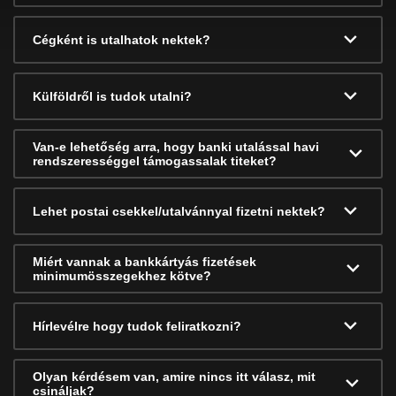
Cégként is utalhatok nektek?
Külföldről is tudok utalni?
Van-e lehetőség arra, hogy banki utalással havi
rendszerességgel támogassalak titeket?
Lehet postai csekkel/utalvánnyal fizetni nektek?
Miért vannak a bankkártyás fizetések
minimumösszegekhez kötve?
Hírlevélre hogy tudok feliratkozni?
Olyan kérdésem van, amire nincs itt válasz, mit
csináljak?