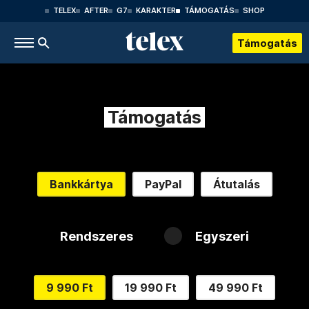
TELEX
AFTER
G7
KARAKTER
TÁMOGATÁS
SHOP
Támogatás
Támogatás
Bankkártya
PayPal
Átutalás
Rendszeres
Egyszeri
9 990 Ft
19 990 Ft
49 990 Ft