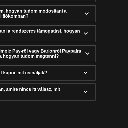
ám, hogyan tudom módosítani a
i fiókomban?
ni a rendszeres támogatást, hogyan
Simple Pay-ről vagy Barionról Paypalra
ra hogyan tudom megtenni?
t kapni, mit csináljak?
, amire nincs itt válasz, mit