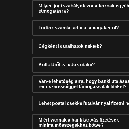
Milyen jogi szabályok vonatkoznak egyéb
támogatásra?
Tudtok számlát adni a támogatásról?
Cégként is utalhatok nektek?
Külföldről is tudok utalni?
Van-e lehetőség arra, hogy banki utalássa
rendszerességgel támogassalak titeket?
Lehet postai csekkel/utalvánnyal fizetni 
Miért vannak a bankkártyás fizetések
minimumösszegekhez kötve?