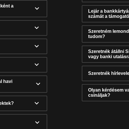
ként a
Lejár a bankkárty
számát a támogató
Szeretném lemonda
tudom?
Szeretnék átállni 
vagy banki utalás
Szeretnék hírlevele
l havi
Olyan kérdésem van
csináljak?
nektek?