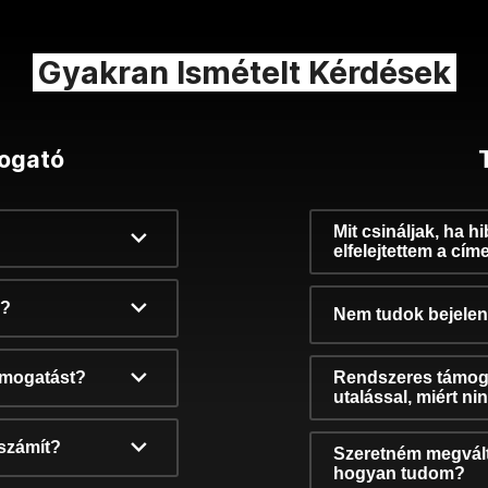
Gyakran Ismételt Kérdések
ogató
Mit csináljak, ha h
elfelejtettem a cím
k?
Nem tudok bejelent
támogatást?
Rendszeres támog
utalással, miért n
számít?
Szeretném megvált
hogyan tudom?