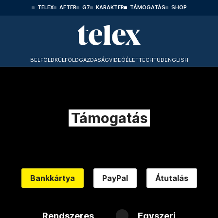
TELEX
AFTER
G7
KARAKTER
TÁMOGATÁS
SHOP
BELFÖLD
KÜLFÖLD
GAZDASÁG
VIDEÓ
ÉLET
TECHTUD
ENGLISH
Támogatás
Bankkártya
PayPal
Átutalás
Rendszeres
Egyszeri