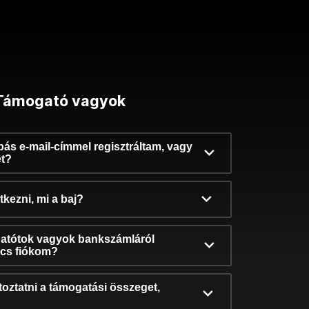
Támogató vagyok
ibás e-mail-címmel regisztráltam, vagy
et?
kezni, mi a baj?
atótok vagyok bankszámláról
incs fiókom?
oztatni a támogatási összeget,