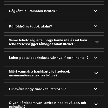
Cégként is utalhatok nektek?
Külföldről is tudok utalni?
Van-e lehetőség arra, hogy banki utalással havi
rendszerességgel támogassalak titeket?
Lehet postai csekkel/utalvánnyal fizetni nektek?
Miért vannak a bankkártyás fizetések
minimumösszegekhez kötve?
Hírlevélre hogy tudok feliratkozni?
Olyan kérdésem van, amire nincs itt válasz, mit
csináljak?