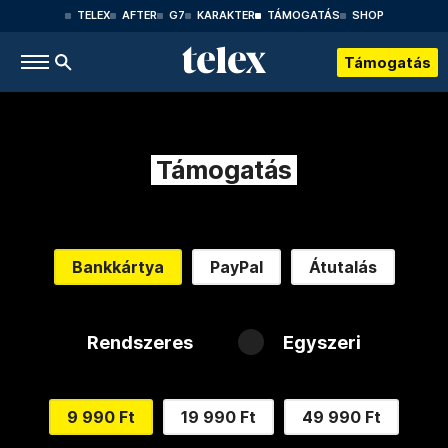
TELEX
AFTER
G7
KARAKTER
TÁMOGATÁS
SHOP
Támogatás
Támogatás
Bankkártya
PayPal
Átutalás
Rendszeres
Egyszeri
9 990 Ft
19 990 Ft
49 990 Ft