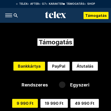
TELEX
AFTER
G7
KARAKTER
TÁMOGATÁS
SHOP
Támogatás
Támogatás
Bankkártya
PayPal
Átutalás
Rendszeres
Egyszeri
9 990 Ft
19 990 Ft
49 990 Ft