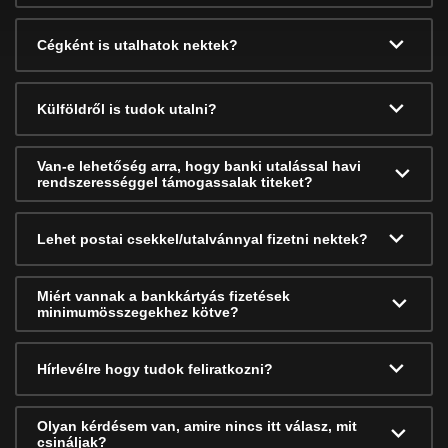
Cégként is utalhatok nektek?
Külföldről is tudok utalni?
Van-e lehetőség arra, hogy banki utalással havi
rendszerességgel támogassalak titeket?
Lehet postai csekkel/utalvánnyal fizetni nektek?
Miért vannak a bankkártyás fizetések
minimumösszegekhez kötve?
Hírlevélre hogy tudok feliratkozni?
Olyan kérdésem van, amire nincs itt válasz, mit
csináljak?