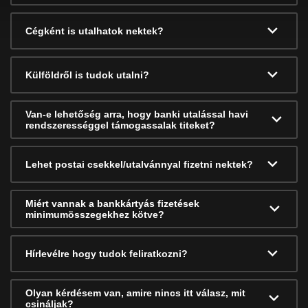
Cégként is utalhatok nektek?
Külföldről is tudok utalni?
Van-e lehetőség arra, hogy banki utalással havi
rendszerességgel támogassalak titeket?
Lehet postai csekkel/utalvánnyal fizetni nektek?
Miért vannak a bankkártyás fizetések
minimumösszegekhez kötve?
Hírlevélre hogy tudok feliratkozni?
Olyan kérdésem van, amire nincs itt válasz, mit
csináljak?