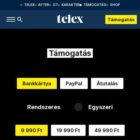
TELEX
AFTER
G7
KARAKTER
TÁMOGATÁS
SHOP
Támogatás
Támogatás
Bankkártya
PayPal
Átutalás
Rendszeres
Egyszeri
9 990 Ft
19 990 Ft
49 990 Ft