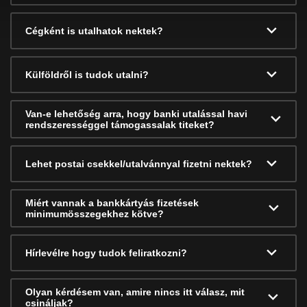
Cégként is utalhatok nektek?
Külföldről is tudok utalni?
Van-e lehetőség arra, hogy banki utalással havi
rendszerességgel támogassalak titeket?
Lehet postai csekkel/utalvánnyal fizetni nektek?
Miért vannak a bankkártyás fizetések
minimumösszegekhez kötve?
Hírlevélre hogy tudok feliratkozni?
Olyan kérdésem van, amire nincs itt válasz, mit
csináljak?