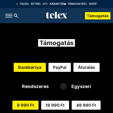
TELEX
AFTER
G7
KARAKTER
TÁMOGATÁS
SHOP
Támogatás
Támogatás
Bankkártya
PayPal
Átutalás
Rendszeres
Egyszeri
9 990 Ft
19 990 Ft
49 990 Ft