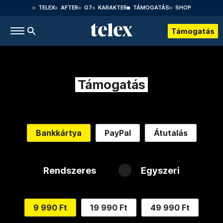
TELEX
AFTER
G7
KARAKTER
TÁMOGATÁS
SHOP
Támogatás
Támogatás
Bankkártya
PayPal
Átutalás
Rendszeres
Egyszeri
9 990 Ft
19 990 Ft
49 990 Ft