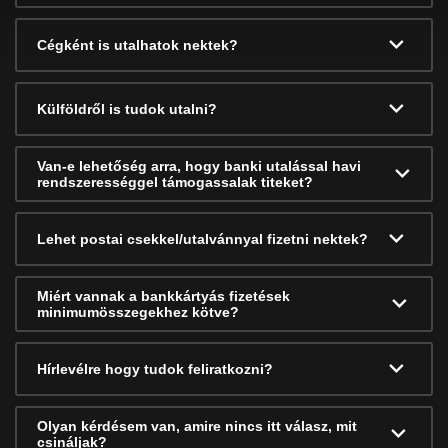
Cégként is utalhatok nektek?
Külföldről is tudok utalni?
Van-e lehetőség arra, hogy banki utalással havi
rendszerességgel támogassalak titeket?
Lehet postai csekkel/utalvánnyal fizetni nektek?
Miért vannak a bankkártyás fizetések
minimumösszegekhez kötve?
Hírlevélre hogy tudok feliratkozni?
Olyan kérdésem van, amire nincs itt válasz, mit
csináljak?