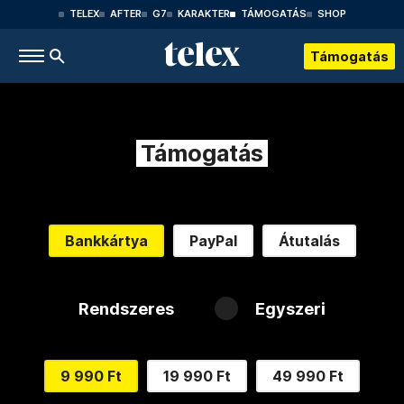
TELEX
AFTER
G7
KARAKTER
TÁMOGATÁS
SHOP
Támogatás
Támogatás
Bankkártya
PayPal
Átutalás
Rendszeres
Egyszeri
9 990 Ft
19 990 Ft
49 990 Ft