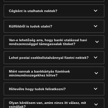
Cégként is utalhatok nektek?
Külföldről is tudok utalni?
Van-e lehetőség arra, hogy banki utalással havi
rendszerességgel támogassalak titeket?
Lehet postai csekkel/utalvánnyal fizetni nektek?
Miért vannak a bankkártyás fizetések
minimumösszegekhez kötve?
Hírlevélre hogy tudok feliratkozni?
Olyan kérdésem van, amire nincs itt válasz, mit
csináljak?