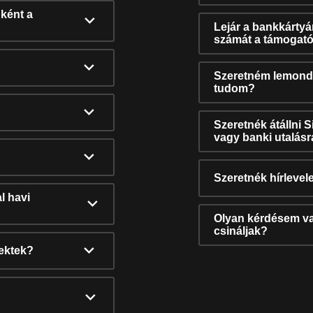
ként a
Lejár a bankkárty
számát a támogató
Szeretném lemonda
tudom?
Szeretnék átállni 
vagy banki utalás
Szeretnék hírlevele
l havi
Olyan kérdésem van
csináljak?
nektek?