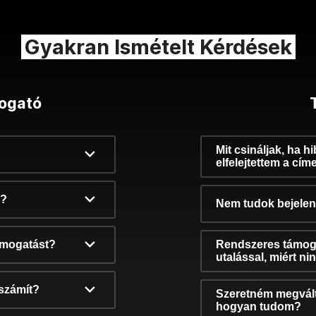
Gyakran Ismételt Kérdések
ogató
Mit csináljak, ha h
elfelejtettem a cím
k?
Nem tudok bejelent
támogatást?
Rendszeres támog
utalással, miért n
számít?
Szeretném megvált
hogyan tudom?