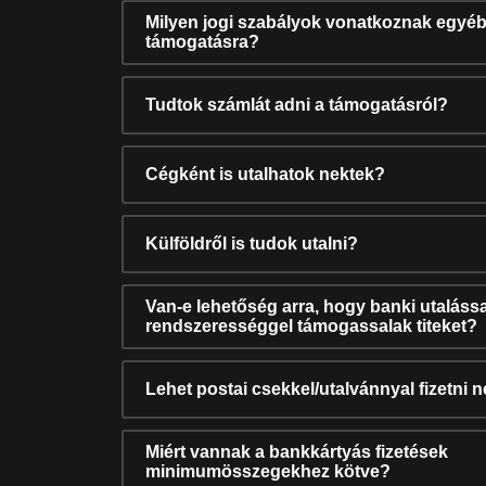
Milyen jogi szabályok vonatkoznak egyéb
támogatásra?
Tudtok számlát adni a támogatásról?
Cégként is utalhatok nektek?
Külföldről is tudok utalni?
Van-e lehetőség arra, hogy banki utalássa
rendszerességgel támogassalak titeket?
Lehet postai csekkel/utalvánnyal fizetni 
Miért vannak a bankkártyás fizetések
minimumösszegekhez kötve?