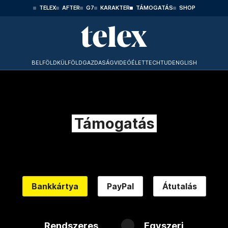
TELEX
AFTER
G7
KARAKTER
TÁMOGATÁS
SHOP
BELFÖLD
KÜLFÖLD
GAZDASÁG
VIDEÓ
ÉLET
TECHTUD
ENGLISH
Támogatás
Bankkártya
PayPal
Átutalás
Rendszeres
Egyszeri