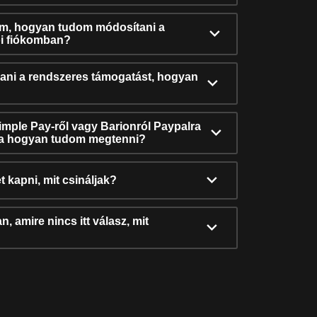
ám, hogyan tudom módosítani a
i fiókomban?
ni a rendszeres támogatást, hogyan
Simple Pay-ről vagy Barionról Paypalra
ra hogyan tudom megtenni?
t kapni, mit csináljak?
, amire nincs itt válasz, mit