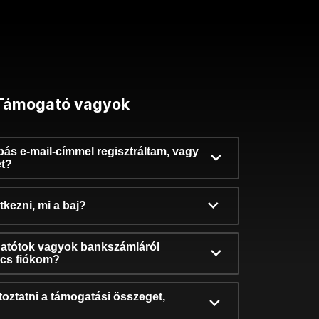
Támogató vagyok
ibás e-mail-címmel regisztráltam, vagy
et?
kezni, mi a baj?
atótok vagyok bankszámláról
incs fiókom?
oztatni a támogatási összeget,