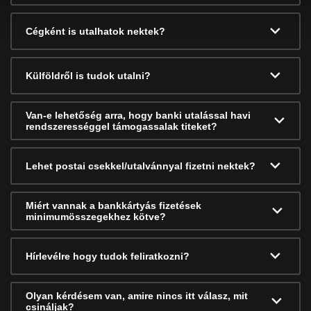
Cégként is utalhatok nektek?
Külföldről is tudok utalni?
Van-e lehetőség arra, hogy banki utalással havi
rendszerességgel támogassalak titeket?
Lehet postai csekkel/utalvánnyal fizetni nektek?
Miért vannak a bankkártyás fizetések
minimumösszegekhez kötve?
Hírlevélre hogy tudok feliratkozni?
Olyan kérdésem van, amire nincs itt válasz, mit
csináljak?