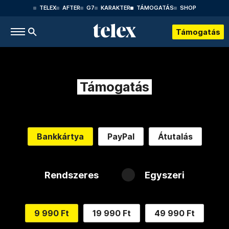
TELEX
AFTER
G7
KARAKTER
TÁMOGATÁS
SHOP
Támogatás
Támogatás
Bankkártya
PayPal
Átutalás
Rendszeres
Egyszeri
9 990 Ft
19 990 Ft
49 990 Ft