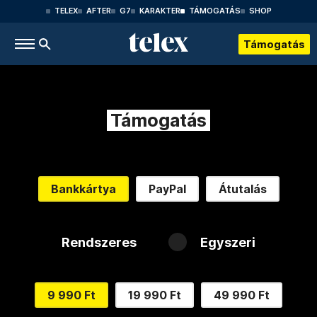
TELEX
AFTER
G7
KARAKTER
TÁMOGATÁS
SHOP
Támogatás
Támogatás
Bankkártya
PayPal
Átutalás
Rendszeres
Egyszeri
9 990 Ft
19 990 Ft
49 990 Ft