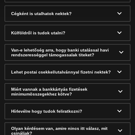
Cégként is utalhatok nektek?
Külföldről is tudok utalni?
Van-e lehetőség arra, hogy banki utalással havi
rendszerességgel támogassalak titeket?
Lehet postai csekkel/utalvánnyal fizetni nektek?
Miért vannak a bankkártyás fizetések
minimumösszegekhez kötve?
Hírlevélre hogy tudok feliratkozni?
Olyan kérdésem van, amire nincs itt válasz, mit
csináljak?