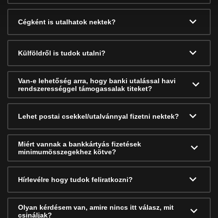
Cégként is utalhatok nektek?
Külföldről is tudok utalni?
Van-e lehetőség arra, hogy banki utalással havi
rendszerességgel támogassalak titeket?
Lehet postai csekkel/utalvánnyal fizetni nektek?
Miért vannak a bankkártyás fizetések
minimumösszegekhez kötve?
Hírlevélre hogy tudok feliratkozni?
Olyan kérdésem van, amire nincs itt válasz, mit
csináljak?