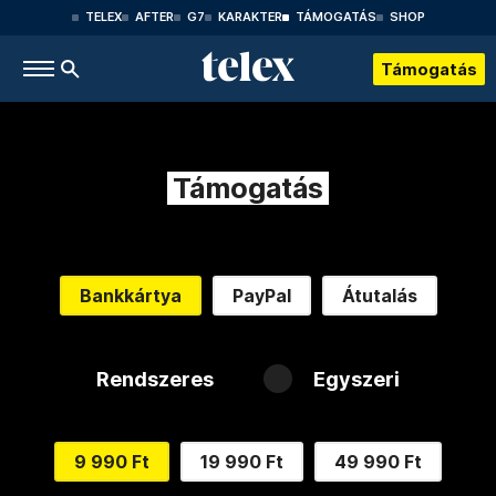
TELEX
AFTER
G7
KARAKTER
TÁMOGATÁS
SHOP
Támogatás
Támogatás
Bankkártya
PayPal
Átutalás
Rendszeres
Egyszeri
9 990 Ft
19 990 Ft
49 990 Ft