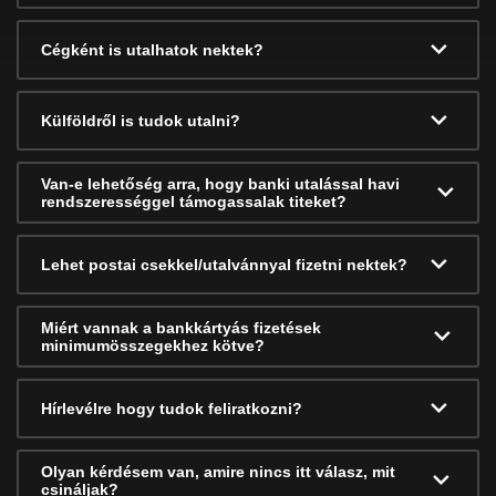
Cégként is utalhatok nektek?
Külföldről is tudok utalni?
Van-e lehetőség arra, hogy banki utalással havi
rendszerességgel támogassalak titeket?
Lehet postai csekkel/utalvánnyal fizetni nektek?
Miért vannak a bankkártyás fizetések
minimumösszegekhez kötve?
Hírlevélre hogy tudok feliratkozni?
Olyan kérdésem van, amire nincs itt válasz, mit
csináljak?