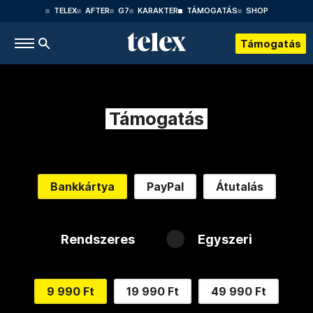
TELEX
AFTER
G7
KARAKTER
TÁMOGATÁS
SHOP
Támogatás
Támogatás
Bankkártya
PayPal
Átutalás
Rendszeres
Egyszeri
9 990 Ft
19 990 Ft
49 990 Ft