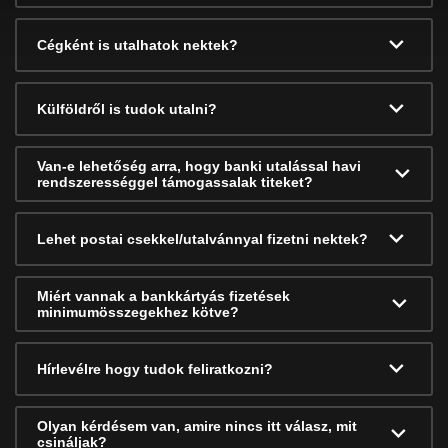
Cégként is utalhatok nektek?
Külföldről is tudok utalni?
Van-e lehetőség arra, hogy banki utalással havi
rendszerességgel támogassalak titeket?
Lehet postai csekkel/utalvánnyal fizetni nektek?
Miért vannak a bankkártyás fizetések
minimumösszegekhez kötve?
Hírlevélre hogy tudok feliratkozni?
Olyan kérdésem van, amire nincs itt válasz, mit
csináljak?