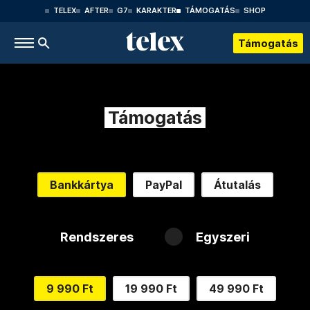
TELEX
AFTER
G7
KARAKTER
TÁMOGATÁS
SHOP
Támogatás
Támogatás
Bankkártya
PayPal
Átutalás
Rendszeres
Egyszeri
9 990 Ft
19 990 Ft
49 990 Ft