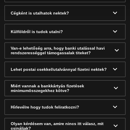
Cégként is utalhatok nektek?
Külföldről is tudok utalni?
Van-e lehetőség arra, hogy banki utalással havi
rendszerességgel támogassalak titeket?
Lehet postai csekkel/utalvánnyal fizetni nektek?
Miért vannak a bankkártyás fizetések
minimumösszegekhez kötve?
Hírlevélre hogy tudok feliratkozni?
Olyan kérdésem van, amire nincs itt válasz, mit
csináljak?