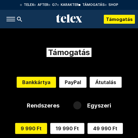
TELEX
AFTER
G7
KARAKTER
TÁMOGATÁS
SHOP
Támogatás
Támogatás
Bankkártya
PayPal
Átutalás
Rendszeres
Egyszeri
9 990 Ft
19 990 Ft
49 990 Ft