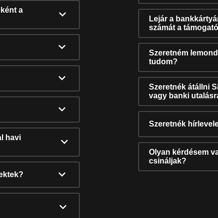
ként a
Lejár a bankkárty
számát a támogató
Szeretném lemonda
tudom?
Szeretnék átállni 
vagy banki utalás
Szeretnék hírlevele
l havi
Olyan kérdésem van
csináljak?
nektek?