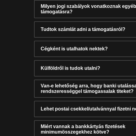
Milyen jogi szabályok vonatkoznak egyéb
támogatásra?
Tudtok számlát adni a támogatásról?
Cégként is utalhatok nektek?
Külföldről is tudok utalni?
Van-e lehetőség arra, hogy banki utalássa
rendszerességgel támogassalak titeket?
Lehet postai csekkel/utalvánnyal fizetni 
Miért vannak a bankkártyás fizetések
minimumösszegekhez kötve?