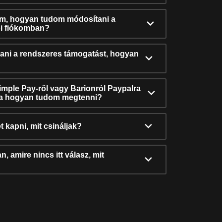
ám, hogyan tudom módosítani a
i fiókomban?
ni a rendszeres támogatást, hogyan
Simple Pay-ről vagy Barionról Paypalra
ra hogyan tudom megtenni?
t kapni, mit csináljak?
, amire nincs itt válasz, mit