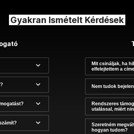
Gyakran Ismételt Kérdések
ogató
Mit csináljak, ha h
elfelejtettem a cím
k?
Nem tudok bejelent
támogatást?
Rendszeres támog
utalással, miért n
számít?
Szeretném megvált
hogyan tudom?