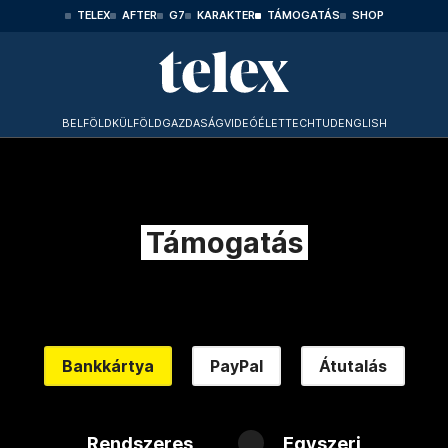
TELEX
AFTER
G7
KARAKTER
TÁMOGATÁS
SHOP
BELFÖLD
KÜLFÖLD
GAZDASÁG
VIDEÓ
ÉLET
TECHTUD
ENGLISH
Támogatás
Bankkártya
PayPal
Átutalás
Rendszeres
Egyszeri