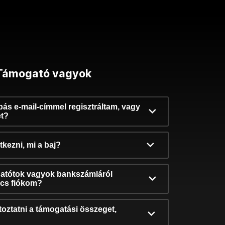
Támogató vagyok
ibás e-mail-címmel regisztráltam, vagy
et?
kezni, mi a baj?
atótok vagyok bankszámláról
incs fiókom?
oztatni a támogatási összeget,