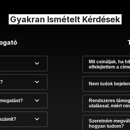
Gyakran Ismételt Kérdések
ogató
Mit csináljak, ha h
elfelejtettem a cím
k?
Nem tudok bejelent
támogatást?
Rendszeres támog
utalással, miért n
számít?
Szeretném megvált
hogyan tudom?