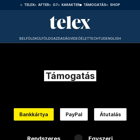
TELEX
AFTER
G7
KARAKTER
TÁMOGATÁS
SHOP
BELFÖLD
KÜLFÖLD
GAZDASÁG
VIDEÓ
ÉLET
TECHTUD
ENGLISH
Támogatás
Bankkártya
PayPal
Átutalás
Rendszeres
Egyszeri