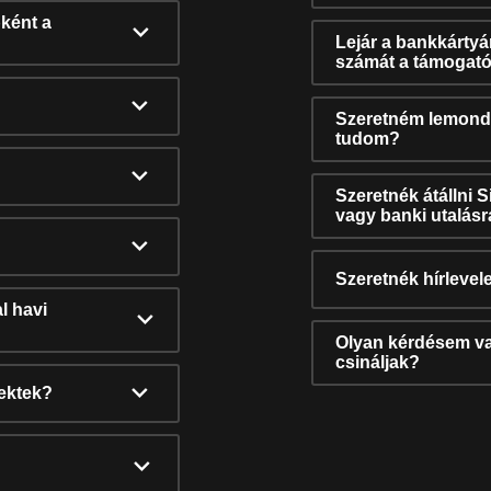
ként a
Lejár a bankkárty
számát a támogató
Szeretném lemonda
tudom?
Szeretnék átállni 
vagy banki utalás
Szeretnék hírlevele
l havi
Olyan kérdésem van
csináljak?
nektek?