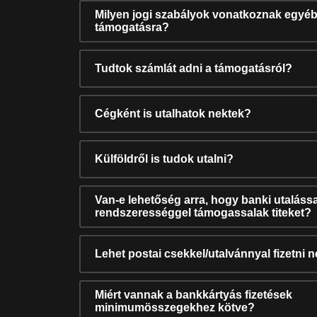
Milyen jogi szabályok vonatkoznak egyéb
támogatásra?
Tudtok számlát adni a támogatásról?
Cégként is utalhatok nektek?
Külföldről is tudok utalni?
Van-e lehetőség arra, hogy banki utalássa
rendszerességgel támogassalak titeket?
Lehet postai csekkel/utalvánnyal fizetni 
Miért vannak a bankkártyás fizetések
minimumösszegekhez kötve?