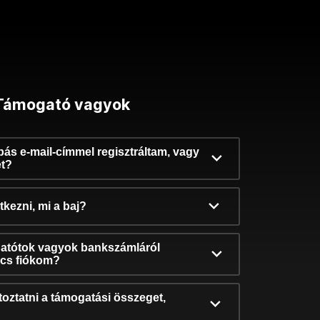
Támogató vagyok
ibás e-mail-címmel regisztráltam, vagy
et?
kezni, mi a baj?
atótok vagyok bankszámláról
incs fiókom?
oztatni a támogatási összeget,