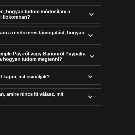
ám, hogyan tudom módosítani a
i fiókomban?
ni a rendszeres támogatást, hogyan
Simple Pay-ről vagy Barionról Paypalra
ra hogyan tudom megtenni?
t kapni, mit csináljak?
, amire nincs itt válasz, mit