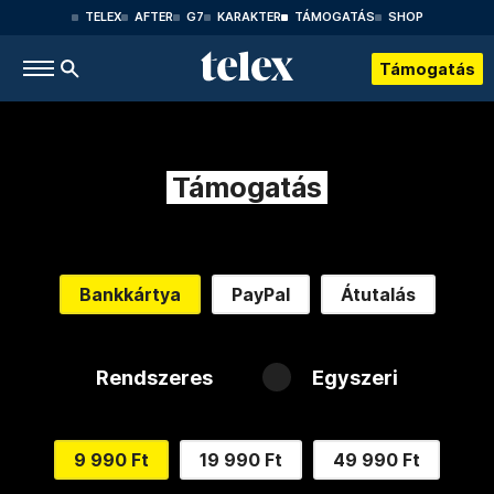
TELEX
AFTER
G7
KARAKTER
TÁMOGATÁS
SHOP
Támogatás
Támogatás
Bankkártya
PayPal
Átutalás
Rendszeres
Egyszeri
9 990 Ft
19 990 Ft
49 990 Ft