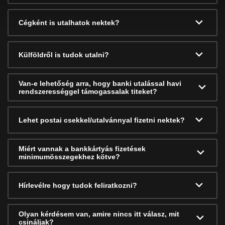
Cégként is utalhatok nektek?
Külföldről is tudok utalni?
Van-e lehetőség arra, hogy banki utalással havi
rendszerességgel támogassalak titeket?
Lehet postai csekkel/utalvánnyal fizetni nektek?
Miért vannak a bankkártyás fizetések
minimumösszegekhez kötve?
Hírlevélre hogy tudok feliratkozni?
Olyan kérdésem van, amire nincs itt válasz, mit
csináljak?