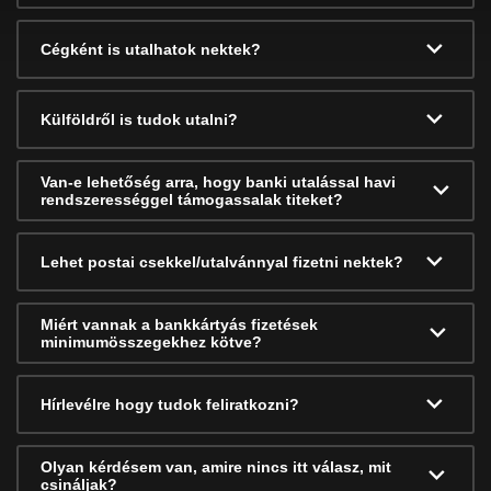
Cégként is utalhatok nektek?
Külföldről is tudok utalni?
Van-e lehetőség arra, hogy banki utalással havi
rendszerességgel támogassalak titeket?
Lehet postai csekkel/utalvánnyal fizetni nektek?
Miért vannak a bankkártyás fizetések
minimumösszegekhez kötve?
Hírlevélre hogy tudok feliratkozni?
Olyan kérdésem van, amire nincs itt válasz, mit
csináljak?