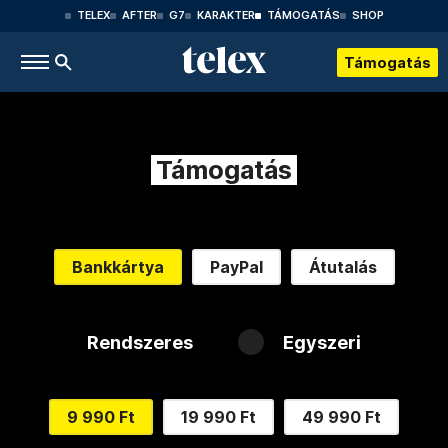
TELEX
AFTER
G7
KARAKTER
TÁMOGATÁS
SHOP
Támogatás
Támogatás
Bankkártya
PayPal
Átutalás
Rendszeres
Egyszeri
9 990 Ft
19 990 Ft
49 990 Ft