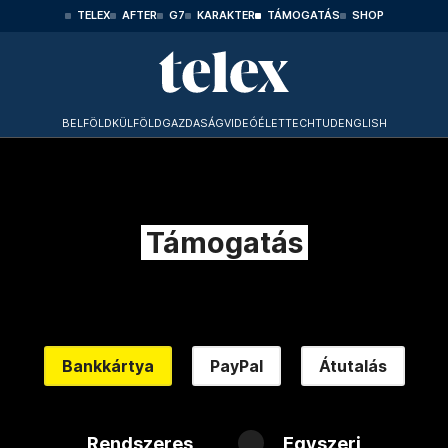
TELEX
AFTER
G7
KARAKTER
TÁMOGATÁS
SHOP
BELFÖLD
KÜLFÖLD
GAZDASÁG
VIDEÓ
ÉLET
TECHTUD
ENGLISH
Támogatás
Bankkártya
PayPal
Átutalás
Rendszeres
Egyszeri