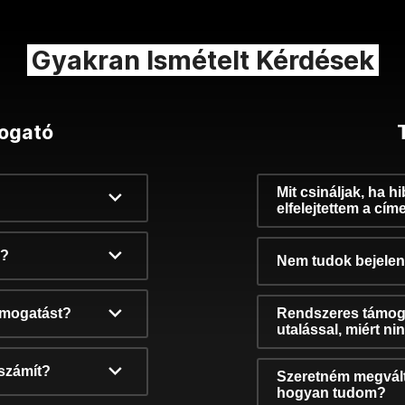
Gyakran Ismételt Kérdések
ogató
Mit csináljak, ha h
elfelejtettem a cím
k?
Nem tudok bejelent
támogatást?
Rendszeres támog
utalással, miért n
számít?
Szeretném megvált
hogyan tudom?