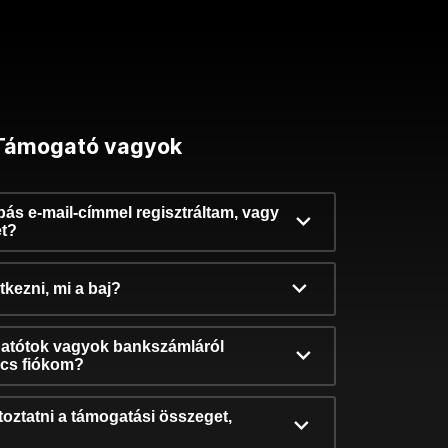
Támogató vagyok
ibás e-mail-címmel regisztráltam, vagy
et?
kezni, mi a baj?
atótok vagyok bankszámláról
incs fiókom?
oztatni a támogatási összeget,