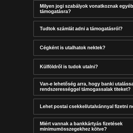
Milyen jogi szabályok vonatkoznak egyéb
támogatásra?
Tudtok számlát adni a támogatásról?
Cégként is utalhatok nektek?
Külföldről is tudok utalni?
Van-e lehetőség arra, hogy banki utalássa
rendszerességgel támogassalak titeket?
Lehet postai csekkel/utalvánnyal fizetni 
Miért vannak a bankkártyás fizetések
minimumösszegekhez kötve?