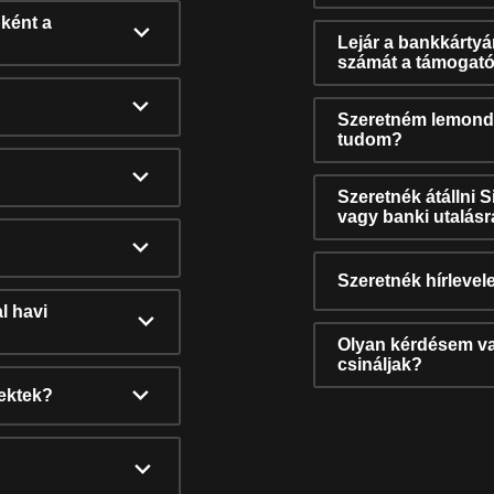
ként a
Lejár a bankkárty
számát a támogató
Szeretném lemonda
tudom?
Szeretnék átállni 
vagy banki utalás
Szeretnék hírlevele
l havi
Olyan kérdésem van
csináljak?
nektek?