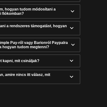
ám, hogyan tudom módosítani a
i fiókomban?
ni a rendszeres támogatást, hogyan
Simple Pay-ről vagy Barionról Paypalra
ra hogyan tudom megtenni?
t kapni, mit csináljak?
, amire nincs itt válasz, mit