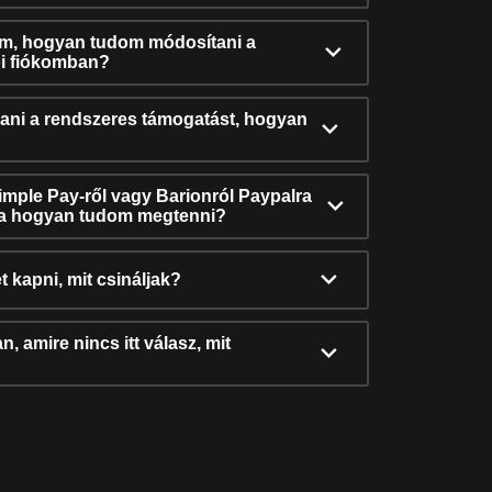
ám, hogyan tudom módosítani a
i fiókomban?
ni a rendszeres támogatást, hogyan
Simple Pay-ről vagy Barionról Paypalra
ra hogyan tudom megtenni?
t kapni, mit csináljak?
, amire nincs itt válasz, mit