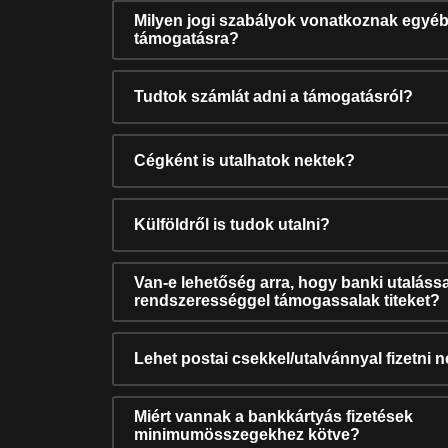
Milyen jogi szabályok vonatkoznak egyéb
támogatásra?
Tudtok számlát adni a támogatásról?
Cégként is utalhatok nektek?
Külföldről is tudok utalni?
Van-e lehetőség arra, hogy banki utalássa
rendszerességgel támogassalak titeket?
Lehet postai csekkel/utalvánnyal fizetni 
Miért vannak a bankkártyás fizetések
minimumösszegekhez kötve?