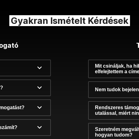
Gyakran Ismételt Kérdések
ogató
Mit csináljak, ha h
elfelejtettem a cím
k?
Nem tudok bejelent
támogatást?
Rendszeres támog
utalással, miért n
számít?
Szeretném megvált
hogyan tudom?