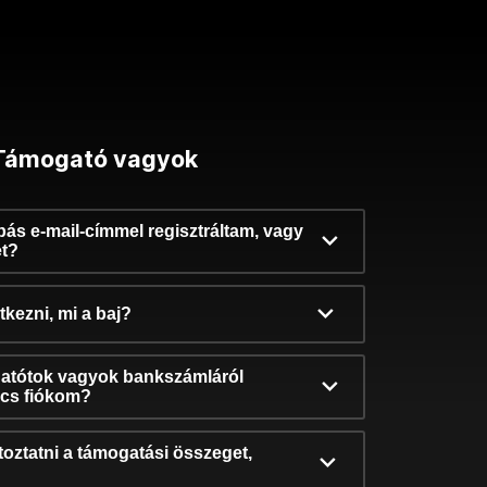
Támogató vagyok
ibás e-mail-címmel regisztráltam, vagy
et?
kezni, mi a baj?
atótok vagyok bankszámláról
incs fiókom?
oztatni a támogatási összeget,