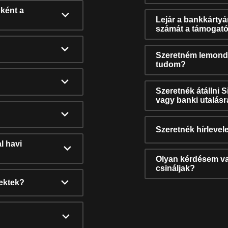
ként a
Lejár a bankkárty
számát a támogató
Szeretném lemonda
tudom?
Szeretnék átállni 
vagy banki utalás
Szeretnék hírlevele
l havi
Olyan kérdésem van
csináljak?
nektek?