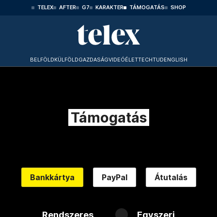
TELEX
AFTER
G7
KARAKTER
TÁMOGATÁS
SHOP
BELFÖLD
KÜLFÖLD
GAZDASÁG
VIDEÓ
ÉLET
TECHTUD
ENGLISH
Támogatás
Bankkártya
PayPal
Átutalás
Rendszeres
Egyszeri