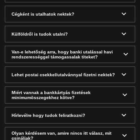
Cégként is utalhatok nektek?
Külföldről is tudok utalni?
Van-e lehetőség arra, hogy banki utalással havi
rendszerességgel támogassalak titeket?
Lehet postai csekkel/utalvánnyal fizetni nektek?
Miért vannak a bankkártyás fizetések
minimumösszegekhez kötve?
Hírlevélre hogy tudok feliratkozni?
Olyan kérdésem van, amire nincs itt válasz, mit
csináljak?