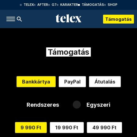
TELEX
AFTER
G7
KARAKTER
TÁMOGATÁS
SHOP
Támogatás
Támogatás
Bankkártya
PayPal
Átutalás
Rendszeres
Egyszeri
9 990 Ft
19 990 Ft
49 990 Ft