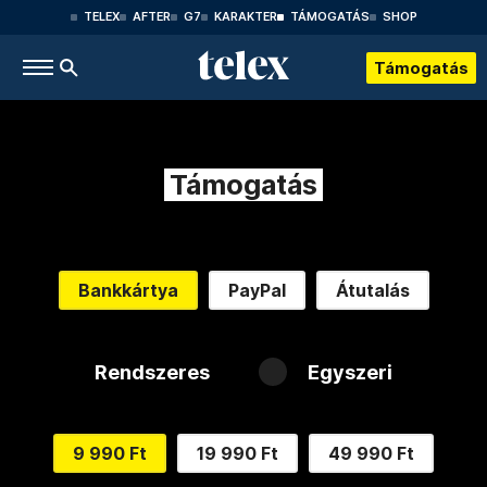
TELEX
AFTER
G7
KARAKTER
TÁMOGATÁS
SHOP
Támogatás
Támogatás
Bankkártya
PayPal
Átutalás
Rendszeres
Egyszeri
9 990 Ft
19 990 Ft
49 990 Ft