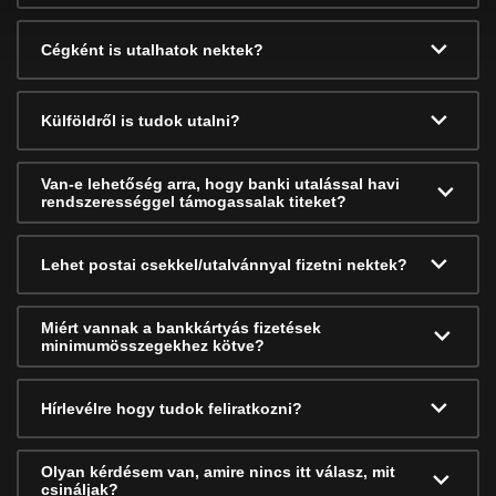
Cégként is utalhatok nektek?
Külföldről is tudok utalni?
Van-e lehetőség arra, hogy banki utalással havi
rendszerességgel támogassalak titeket?
Lehet postai csekkel/utalvánnyal fizetni nektek?
Miért vannak a bankkártyás fizetések
minimumösszegekhez kötve?
Hírlevélre hogy tudok feliratkozni?
Olyan kérdésem van, amire nincs itt válasz, mit
csináljak?