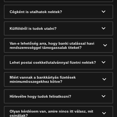
Cégként is utalhatok nektek?
Külföldről is tudok utalni?
Van-e lehetőség arra, hogy banki utalással havi
rendszerességgel támogassalak titeket?
Lehet postai csekkel/utalvánnyal fizetni nektek?
Miért vannak a bankkártyás fizetések
minimumösszegekhez kötve?
Hírlevélre hogy tudok feliratkozni?
Olyan kérdésem van, amire nincs itt válasz, mit
csináljak?