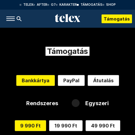
TELEX
AFTER
G7
KARAKTER
TÁMOGATÁS
SHOP
Támogatás
Támogatás
Bankkártya
PayPal
Átutalás
Rendszeres
Egyszeri
9 990 Ft
19 990 Ft
49 990 Ft