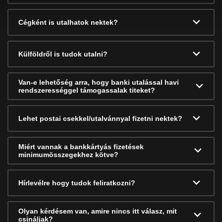
Cégként is utalhatok nektek?
Külföldről is tudok utalni?
Van-e lehetőség arra, hogy banki utalással havi
rendszerességgel támogassalak titeket?
Lehet postai csekkel/utalvánnyal fizetni nektek?
Miért vannak a bankkártyás fizetések
minimumösszegekhez kötve?
Hírlevélre hogy tudok feliratkozni?
Olyan kérdésem van, amire nincs itt válasz, mit
csináljak?