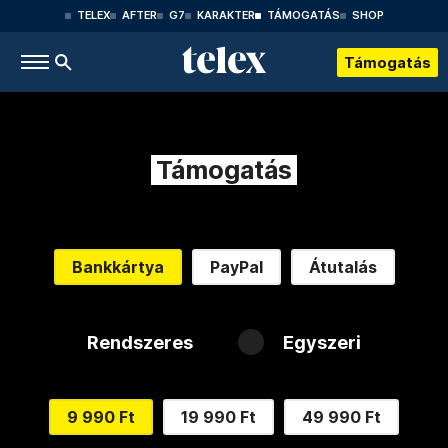
TELEX
AFTER
G7
KARAKTER
TÁMOGATÁS
SHOP
Támogatás
Támogatás
Bankkártya
PayPal
Átutalás
Rendszeres
Egyszeri
9 990 Ft
19 990 Ft
49 990 Ft