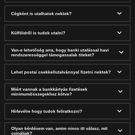
Cégként is utalhatok nektek?
Külföldről is tudok utalni?
Van-e lehetőség arra, hogy banki utalással havi
rendszerességgel támogassalak titeket?
Lehet postai csekkel/utalvánnyal fizetni nektek?
Miért vannak a bankkártyás fizetések
minimumösszegekhez kötve?
Hírlevélre hogy tudok feliratkozni?
Olyan kérdésem van, amire nincs itt válasz, mit
csináljak?