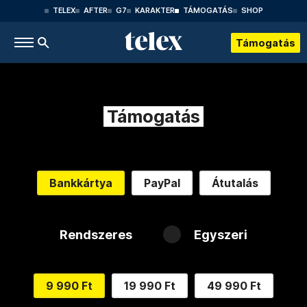
TELEX
AFTER
G7
KARAKTER
TÁMOGATÁS
SHOP
Támogatás
Támogatás
Bankkártya
PayPal
Átutalás
Rendszeres
Egyszeri
9 990 Ft
19 990 Ft
49 990 Ft