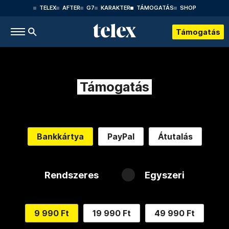
TELEX
AFTER
G7
KARAKTER
TÁMOGATÁS
SHOP
Támogatás
Támogatás
Bankkártya
PayPal
Átutalás
Rendszeres
Egyszeri
9 990 Ft
19 990 Ft
49 990 Ft