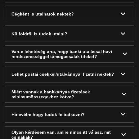
Cégként is utalhatok nektek?
Külföldről is tudok utalni?
Van-e lehetőség arra, hogy banki utalással havi
rendszerességgel támogassalak titeket?
Lehet postai csekkel/utalvánnyal fizetni nektek?
Miért vannak a bankkártyás fizetések
minimumösszegekhez kötve?
Hírlevélre hogy tudok feliratkozni?
Olyan kérdésem van, amire nincs itt válasz, mit
csináljak?