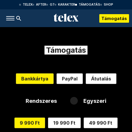
TELEX
AFTER
G7
KARAKTER
TÁMOGATÁS
SHOP
Támogatás
Támogatás
Bankkártya
PayPal
Átutalás
Rendszeres
Egyszeri
9 990 Ft
19 990 Ft
49 990 Ft