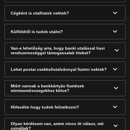
Cégként is utalhatok nektek?
Külföldről is tudok utalni?
Van-e lehetőség arra, hogy banki utalással havi
rendszerességgel támogassalak titeket?
Lehet postai csekkel/utalvánnyal fizetni nektek?
Miért vannak a bankkártyás fizetések
minimumösszegekhez kötve?
Hírlevélre hogy tudok feliratkozni?
Olyan kérdésem van, amire nincs itt válasz, mit
csináljak?