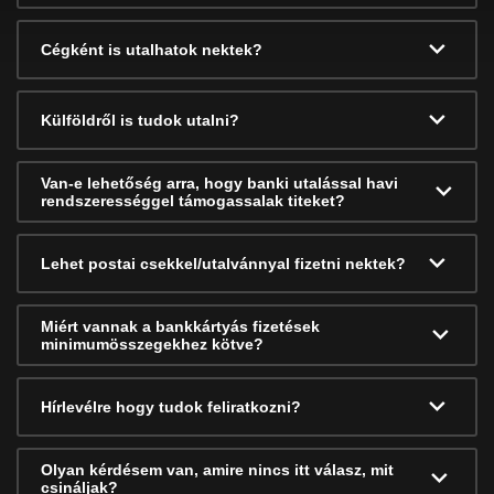
Cégként is utalhatok nektek?
Külföldről is tudok utalni?
Van-e lehetőség arra, hogy banki utalással havi
rendszerességgel támogassalak titeket?
Lehet postai csekkel/utalvánnyal fizetni nektek?
Miért vannak a bankkártyás fizetések
minimumösszegekhez kötve?
Hírlevélre hogy tudok feliratkozni?
Olyan kérdésem van, amire nincs itt válasz, mit
csináljak?