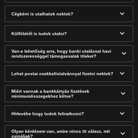
Cégként is utalhatok nektek?
Külföldről is tudok utalni?
Van-e lehetőség arra, hogy banki utalással havi
rendszerességgel támogassalak titeket?
Lehet postai csekkel/utalvánnyal fizetni nektek?
Miért vannak a bankkártyás fizetések
minimumösszegekhez kötve?
Hírlevélre hogy tudok feliratkozni?
Olyan kérdésem van, amire nincs itt válasz, mit
csináljak?