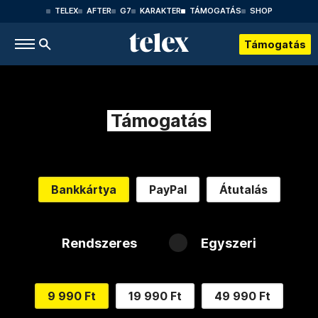
TELEX
AFTER
G7
KARAKTER
TÁMOGATÁS
SHOP
Támogatás
Támogatás
Bankkártya
PayPal
Átutalás
Rendszeres
Egyszeri
9 990 Ft
19 990 Ft
49 990 Ft