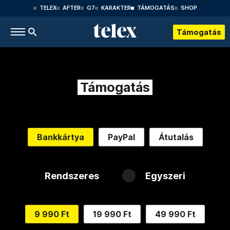
TELEX
AFTER
G7
KARAKTER
TÁMOGATÁS
SHOP
Támogatás
Támogatás
Bankkártya
PayPal
Átutalás
Rendszeres
Egyszeri
9 990 Ft
19 990 Ft
49 990 Ft