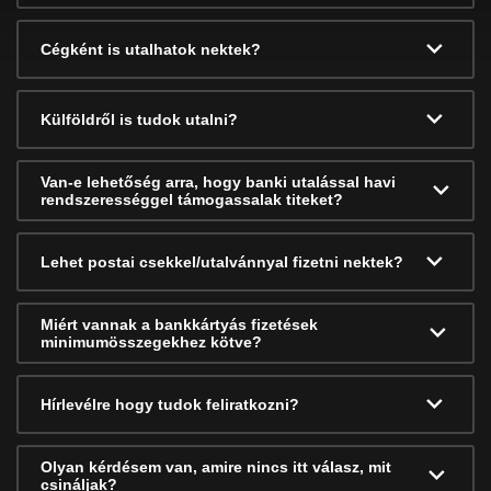
Cégként is utalhatok nektek?
Külföldről is tudok utalni?
Van-e lehetőség arra, hogy banki utalással havi
rendszerességgel támogassalak titeket?
Lehet postai csekkel/utalvánnyal fizetni nektek?
Miért vannak a bankkártyás fizetések
minimumösszegekhez kötve?
Hírlevélre hogy tudok feliratkozni?
Olyan kérdésem van, amire nincs itt válasz, mit
csináljak?