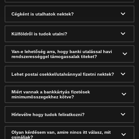
Cégként is utalhatok nektek?
Külföldről is tudok utalni?
Van-e lehetőség arra, hogy banki utalással havi
rendszerességgel támogassalak titeket?
Lehet postai csekkel/utalvánnyal fizetni nektek?
Miért vannak a bankkártyás fizetések
minimumösszegekhez kötve?
Hírlevélre hogy tudok feliratkozni?
Olyan kérdésem van, amire nincs itt válasz, mit
csináljak?