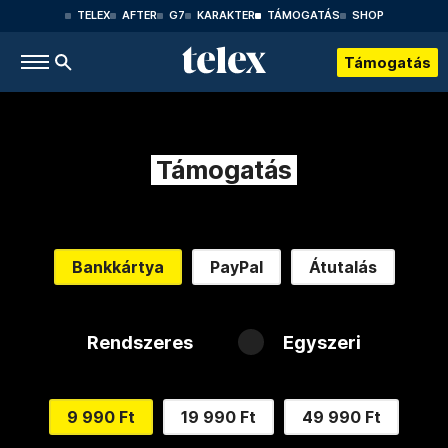
TELEX
AFTER
G7
KARAKTER
TÁMOGATÁS
SHOP
Támogatás
Támogatás
Bankkártya
PayPal
Átutalás
Rendszeres
Egyszeri
9 990 Ft
19 990 Ft
49 990 Ft