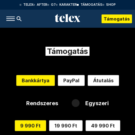
TELEX
AFTER
G7
KARAKTER
TÁMOGATÁS
SHOP
Támogatás
Támogatás
Bankkártya
PayPal
Átutalás
Rendszeres
Egyszeri
9 990 Ft
19 990 Ft
49 990 Ft