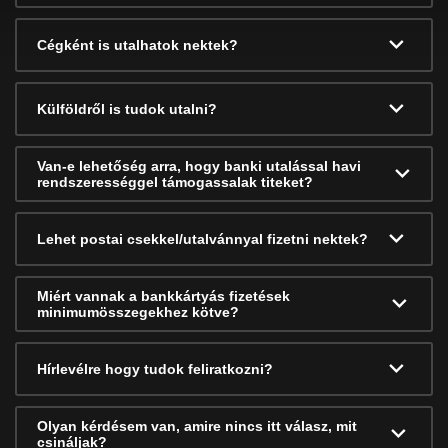
Cégként is utalhatok nektek?
Külföldről is tudok utalni?
Van-e lehetőség arra, hogy banki utalással havi
rendszerességgel támogassalak titeket?
Lehet postai csekkel/utalvánnyal fizetni nektek?
Miért vannak a bankkártyás fizetések
minimumösszegekhez kötve?
Hírlevélre hogy tudok feliratkozni?
Olyan kérdésem van, amire nincs itt válasz, mit
csináljak?