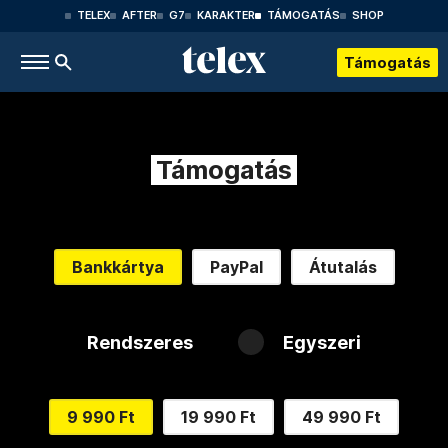
TELEX
AFTER
G7
KARAKTER
TÁMOGATÁS
SHOP
Támogatás
Támogatás
Bankkártya
PayPal
Átutalás
Rendszeres
Egyszeri
9 990 Ft
19 990 Ft
49 990 Ft