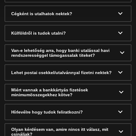
Cégként is utalhatok nektek?
Külföldről is tudok utalni?
Van-e lehetőség arra, hogy banki utalással havi
rendszerességgel támogassalak titeket?
Lehet postai csekkel/utalvánnyal fizetni nektek?
Miért vannak a bankkártyás fizetések
minimumösszegekhez kötve?
Hírlevélre hogy tudok feliratkozni?
Olyan kérdésem van, amire nincs itt válasz, mit
csináljak?