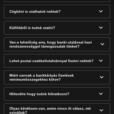
Cégként is utalhatok nektek?
Külföldről is tudok utalni?
Van-e lehetőség arra, hogy banki utalással havi
rendszerességgel támogassalak titeket?
Lehet postai csekkel/utalvánnyal fizetni nektek?
Miért vannak a bankkártyás fizetések
minimumösszegekhez kötve?
Hírlevélre hogy tudok feliratkozni?
Olyan kérdésem van, amire nincs itt válasz, mit
csináljak?