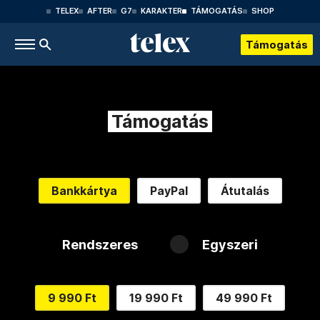
TELEX
AFTER
G7
KARAKTER
TÁMOGATÁS
SHOP
Támogatás
Támogatás
Bankkártya
PayPal
Átutalás
Rendszeres
Egyszeri
9 990 Ft
19 990 Ft
49 990 Ft