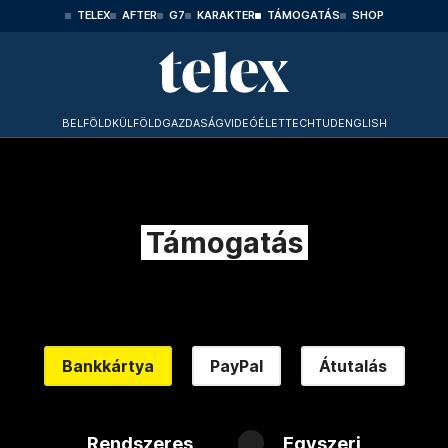
TELEX
AFTER
G7
KARAKTER
TÁMOGATÁS
SHOP
BELFÖLD
KÜLFÖLD
GAZDASÁG
VIDEÓ
ÉLET
TECHTUD
ENGLISH
Támogatás
Bankkártya
PayPal
Átutalás
Rendszeres
Egyszeri