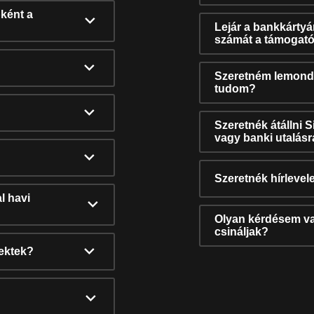
ként a
Lejár a bankkárty
számát a támogató
Szeretném lemonda
tudom?
Szeretnék átállni 
vagy banki utalás
Szeretnék hírlevele
l havi
Olyan kérdésem van
csináljak?
nektek?