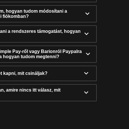
ám, hogyan tudom módosítani a
i fiókomban?
ni a rendszeres támogatást, hogyan
Simple Pay-ről vagy Barionról Paypalra
ra hogyan tudom megtenni?
t kapni, mit csináljak?
, amire nincs itt válasz, mit